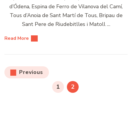
d’Ódena, Espina de Ferro de Vilanova del Camí,
Tous d’Anoia de Sant Martí de Tous, Bripau de
Sant Pere de Riudebitlles i Matoll …
Read More
Paginació
Previous
de
PAGE
PAGE
1
2
les
entrades